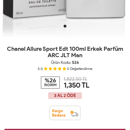
Chanel Allure Sport Edt 100ml Erkek Parfüm
ARC JLT Man
Ürün Kodu:
526
5.0
0
Değerlendirme
1,822.50 TL
%26
1,350
TL
İNDİRİM
3 AL 2 ÖDE