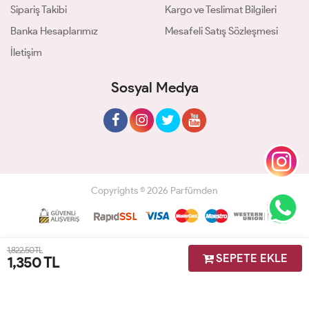
Sipariş Takibi
Kargo ve Teslimat Bilgileri
Banka Hesaplarımız
Mesafeli Satış Sözleşmesi
İletişim
Sosyal Medya
Copyrights © 2026 Parfümden
Geliştir - powered by innovation
1,822.50 TL
SEPETE EKLE
1,350
TL
Anasayfa
Üye Girişi
Sepetim
Sipariş Takibi
İletişim