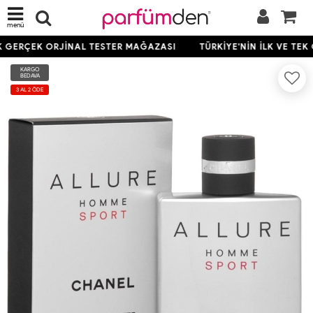
menü
EK GERÇEK ORJİNAL TESTER MAĞAZASI
TÜRKİYE'NİN İLK VE TEK
KARGO
BEDAVA
3 AL 2 ÖDE