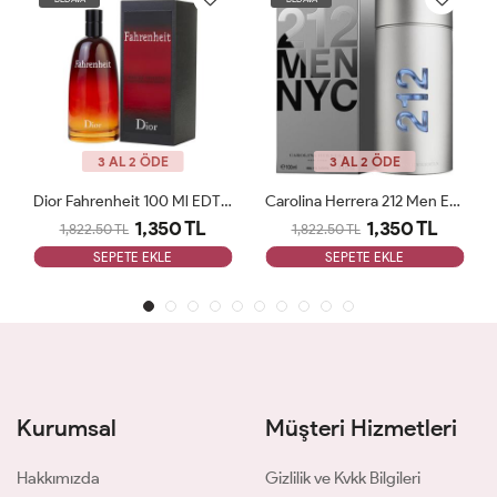
3 AL 2 ÖDE
3 AL 2 ÖDE
Dior Fahrenheit 100 Ml EDT Erkek Parfüm ARC JLT Man
Carolina Herrera 212 Men Edt 100 Ml ARC JLT Man
1,350 TL
1,350 TL
1,822.50 TL
1,822.50 TL
SEPETE EKLE
SEPETE EKLE
Kurumsal
Müşteri Hizmetleri
Hakkımızda
Gizlilik ve Kvkk Bilgileri