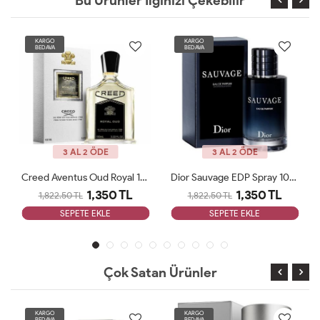
Bu Ürünler İlginizi Çekebilir
KARGO
KARGO
BEDAVA
BEDAVA
3 AL 2 ÖDE
3 AL 2 ÖDE
Creed Aventus Oud Royal 100 ML JLT Man
Dior Sauvage EDP Spray 100ML Erkek Parfümü ARC JLT Man
1,350 TL
1,350 TL
1,822.50 TL
1,822.50 TL
SEPETE EKLE
SEPETE EKLE
Çok Satan Ürünler
KARGO
KARGO
BEDAVA
BEDAVA