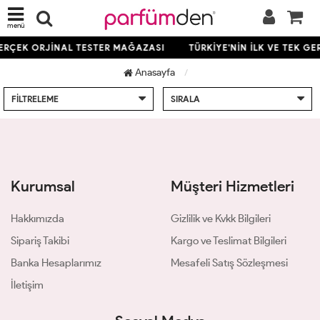
menü
GERÇEK ORJİNAL TESTER MAĞAZASI
TÜRKİYE'NİN İLK VE TEK G
Anasayfa
FILTRELEME
SIRALA
Kurumsal
Müşteri Hizmetleri
Hakkımızda
Gizlilik ve Kvkk Bilgileri
Sipariş Takibi
Kargo ve Teslimat Bilgileri
Banka Hesaplarımız
Mesafeli Satış Sözleşmesi
İletişim