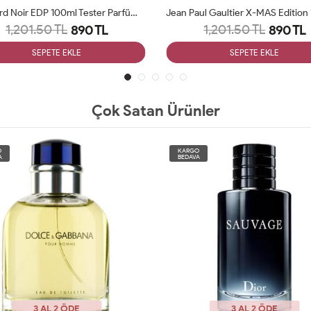
Tom Ford Noir EDP 100ml Tester Parfüm Man
1,201.50 TL
1,201.50 TL
890 TL
890 TL
SEPETE EKLE
SEPETE EKLE
Çok Satan Ürünler
O
KARGO
A
BEDAVA
3 AL 2 ÖDE
3 AL 2 ÖDE