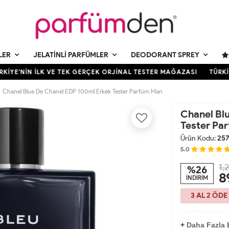
LER
JELATINLI PARFÜMLER
DEODORANT SPREY
İYE'NİN İLK VE TEK GERÇEK ORJİNAL TESTER MAĞAZASI
TÜRKİY
Chanel Blue De Chanel EDP 100ml Erkek Tester Parfüm Man
Chanel Bl
Tester Pa
Ürün Kodu:
25
5.0
1,
%26
8
İNDİRİM
3 AL 2 ÖDE
+
Daha Fazla E