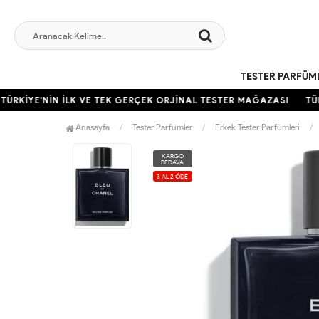
TESTER PARFÜM
ÜRKİYE'NİN İLK VE TEK GERÇEK ORJİNAL TESTER MAĞAZASI
TÜRK
Anasayfa
Tester Parfümler
Erkek Tester Parfümleri
KARGO
BEDAVA
3 AL 2 ÖDE