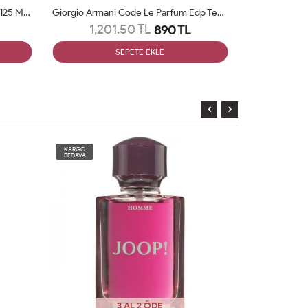
Jean Paul Gaultier X-MAS Edition 125 Ml Tester Parfüm Man
Giorgio Armani Code Le Parfum Edp Tester Man
1,201.50 TL
1,20
890 TL
SEPETE EKLE
KARGO
KARGO
BEDAVA
BEDAVA
3 AL 2 ÖDE