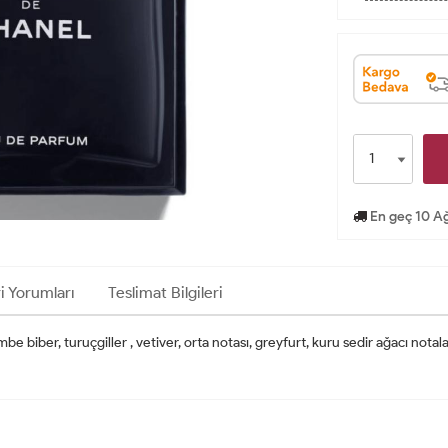
En geç 10 Ağ
i Yorumları
Teslimat Bilgileri
be biber, turuçgiller , vetiver, orta notası, greyfurt, kuru sedir ağacı notal