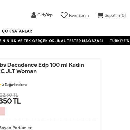
Giriş Yap
Favorilerim
Sepetim [
0
]
ÇOK SATANLAR
NİN İLK VE TEK GERÇEK ORJİNAL TESTER MAĞAZASI
TÜRKİYE'NİN
bs Decadence Edp 100 ml Kadın
RC JLT Woman
0
Değerlendirme
822.50 TL
,350
TL
Bayan Parfümleri