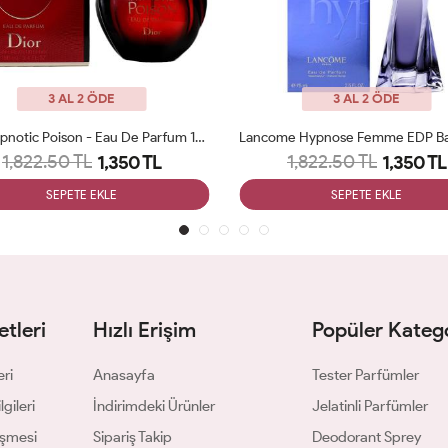
3 AL 2 ÖDE
3 AL 2 ÖDE
Dior Hypnotic Poison - Eau De Parfum 100 Ml ARC JLT Woman
1,822.50 TL
1,822.50 TL
1,350 TL
1,350 TL
SEPETE EKLE
SEPETE EKLE
tleri
Hızlı Erişim
Popüler Katego
eri
Anasayfa
Tester Parfümler
gileri
İndirimdeki Ürünler
Jelatinli Parfümler
eşmesi
Sipariş Takip
Deodorant Sprey