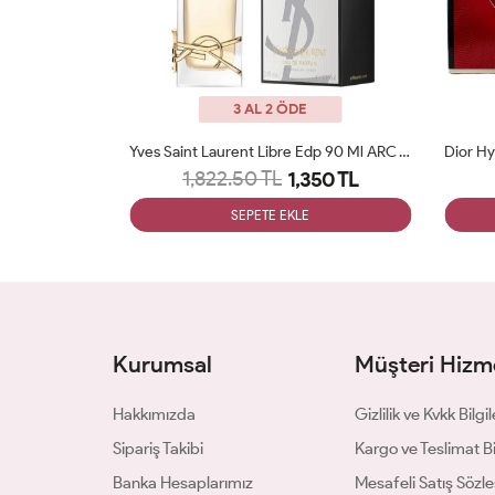
3 AL 2 ÖDE
Dolce Gabbana The One EDP Bayan Parfüm 75ml ARC JLT Woman
Yves Saint Laurent Libre Edp 90 Ml ARC JLT Woman
1,822.50 TL
50 TL
1,350 TL
SEPETE EKLE
Kurumsal
Müşteri Hizme
Hakkımızda
Gizlilik ve Kvkk Bilgil
Sipariş Takibi
Kargo ve Teslimat Bil
Banka Hesaplarımız
Mesafeli Satış Sözl