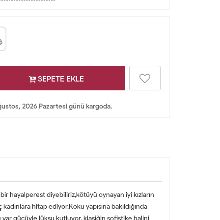
SEPETE EKLE
ustos, 2026 Pazartesi günü kargoda.
ir hayalperest diyebiliriz,kötüyü oynayan iyi kızların
 kadınlara hitap ediyor.Koku yapısına bakıldığında
 var gücüyle lüksu kutluyor, klasiğin sofistike halini