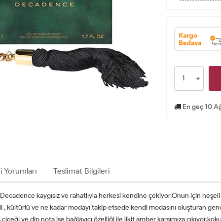
En geç 10 Ağ
i Yorumları
Teslimat Bilgileri
Decadence kaygısız ve rahatlıyla herkesi kendine çekiyor.Onun için neşeli b
 , kültürlü ve ne kadar modayı takip etsede kendi modasını oluşturan genç
çiçeği ve dip nota ise bağlayıcı özelliği ile likit amber karşımıza çıkıyor.koku