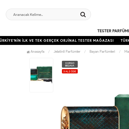
TESTER PARFÜM
KİYE'NİN İLK VE TEK GERÇEK ORJİNAL TESTER MAĞAZASI
TÜRKİ
Anasayfa
Jelatinli Parfümler
Bayan Parfümleri
Ma
KARGO
BEDAVA
3 AL 2 ÖDE