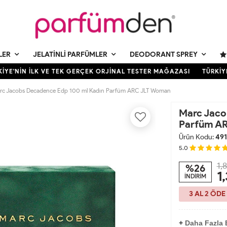
LER
JELATINLI PARFÜMLER
DEODORANT SPREY
YE'NİN İLK VE TEK GERÇEK ORJİNAL TESTER MAĞAZASI
TÜRKİYE'
rc Jacobs Decadence Edp 100 ml Kadın Parfüm ARC JLT Woman
Marc Jaco
Parfüm A
Ürün Kodu:
491
5.0
1,
%26
1
İNDİRİM
3 AL 2 ÖDE
+
Daha Fazla 