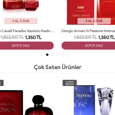
3 AL 2 ÖDE
3 AL 2 ÖDE
Roberto Cavalli Paradiso Assoluto Kadın Parfüm ARC JLT Woman
1,822.50 TL
1,822.50 TL
1,350 TL
1,350 TL
SEPETE EKLE
SEPETE EKLE
Çok Satan Ürünler
O
KARGO
A
BEDAVA