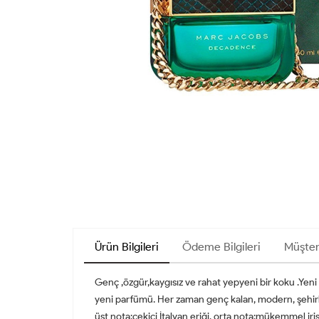
Ürün Bilgileri
Ödeme Bilgileri
Müşter
Genç ,özgür,kaygısız ve rahat yepyeni bir koku .Yeni 
yeni parfümü. Her zaman genç kalan, modern, şehirli
üst nota:çekici İtalyan eriği, orta nota:mükemmel iris 