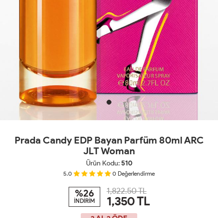
Prada Candy EDP Bayan Parfüm 80ml ARC
JLT Woman
Ürün Kodu:
510
5.0
0
Değerlendirme
1,822.50 TL
%26
1,350
TL
İNDİRİM