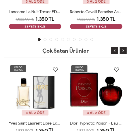
3 AL 2 ÖDE
3 AL 2 ÖDE
Lancome La Nuit Tresor EDP 100ML Bayan Parfüm ARC JLT Woman
Roberto Cavalli Paradiso Assoluto Kadın Parfüm ARC JLT Woman
1,350 TL
1,350 TL
1,822.50 TL
1,822.50 TL
SEPETE EKLE
SEPETE EKLE
Çok Satan Ürünler
KARGO
KARGO
BEDAVA
BEDAVA
3 AL 2 ÖDE
3 AL 2 ÖDE
Yves Saint Laurent Libre Edp 90 Ml ARC JLT Woman
Dior Hypnotic Poison - Eau De Parfum 100 Ml ARC JLT Woman
1,350 TL
1,350 TL
1,822.50 TL
1,822.50 TL