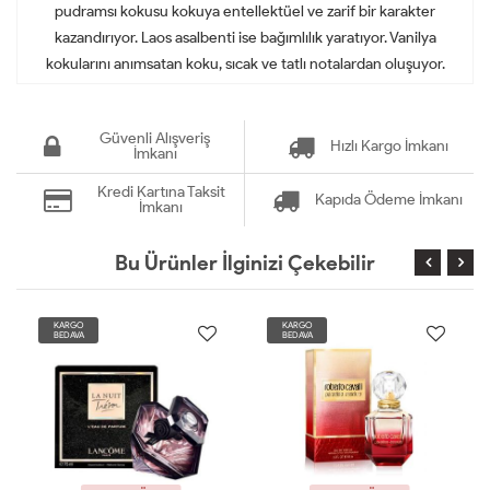
pudramsı kokusu kokuya entellektüel ve zarif bir karakter
kazandırıyor. Laos asalbenti ise bağımlılık yaratıyor. Vanilya
kokularını anımsatan koku, sıcak ve tatlı notalardan oluşuyor.
Güvenli Alışveriş
Hızlı Kargo İmkanı
İmkanı
Kredi Kartına Taksit
Kapıda Ödeme İmkanı
İmkanı
Bu Ürünler İlginizi Çekebilir
KARGO
KARGO
BEDAVA
BEDAVA