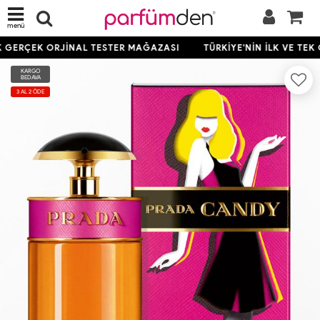
menü
K GERÇEK ORJİNAL TESTER MAĞAZASI
TÜRKİYE'NİN İLK VE TEK
KARGO
BEDAVA
3 AL 2 ÖDE