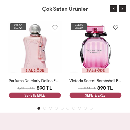
Çok Satan Ürünler
KARGO
KARGO
BEDAVA
BEDAVA
3 AL 2 ÖDE
3 AL 2 ÖDE
Parfums De Marly Delina EDP 75 Ml Kadın Tester Parfüm Woman
Victoria Secret Bombshell Edp 100ml Bayan Tester Parfüm Woman
890 TL
890 TL
1,201.50 TL
1,201.50 TL
SEPETE EKLE
SEPETE EKLE