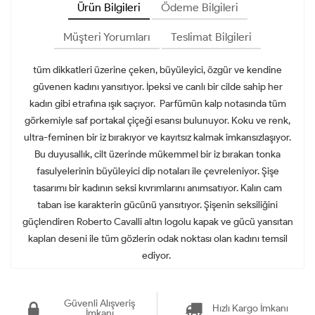
Ürün Bilgileri
Ödeme Bilgileri
Müşteri Yorumları
Teslimat Bilgileri
tüm dikkatleri üzerine çeken, büyüleyici, özgür ve kendine
güvenen kadını yansıtıyor. İpeksi ve canlı bir cilde sahip her
kadın gibi etrafına ışık saçıyor. Parfümün kalp notasında tüm
görkemiyle saf portakal çiçeği esansı bulunuyor. Koku ve renk,
ultra-feminen bir iz bırakıyor ve kayıtsız kalmak imkansızlaşıyor.
Bu duyusallık, cilt üzerinde mükemmel bir iz bırakan tonka
fasulyelerinin büyüleyici dip notaları ile çevreleniyor. Şişe
tasarımı bir kadının seksi kıvrımlarını anımsatıyor. Kalın cam
taban ise karakterin gücünü yansıtıyor. Şişenin seksiliğini
güçlendiren Roberto Cavalli altın logolu kapak ve gücü yansıtan
kaplan deseni ile tüm gözlerin odak noktası olan kadını temsil
ediyor.
Güvenli Alışveriş
Hızlı Kargo İmkanı
İmkanı