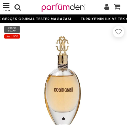
menü
EK GERÇEK ORJİNAL TESTER MAĞAZASI
TÜRKİYE'NİN İLK VE TEK
KARGO
BEDAVA
3 AL 2 ÖDE