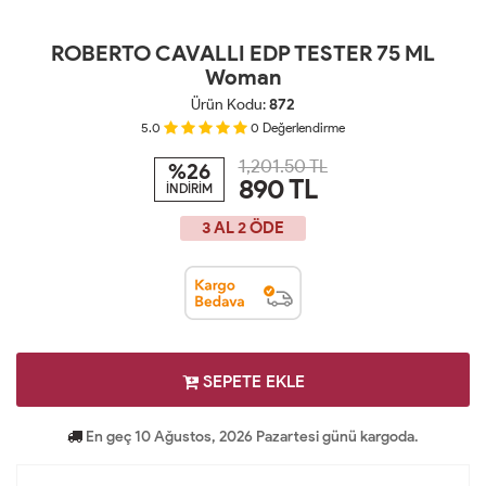
ROBERTO CAVALLI EDP TESTER 75 ML
Woman
Ürün Kodu:
872
5.0
0
Değerlendirme
1,201.50 TL
%26
890
TL
İNDİRİM
3 AL 2 ÖDE
SEPETE EKLE
En geç 10 Ağustos, 2026 Pazartesi günü kargoda.