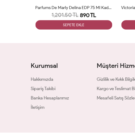
İssey Miyake L Eau Dissey Edt 100ml Bayan Tester Parfüm Woman
Parfums De Marly Delina EDP 75 Ml Kadın Tester Parfüm Woman
1,201.50 TL
0 TL
890 TL
SEPETE EKLE
Kurumsal
Müşteri Hizme
Hakkımızda
Gizlilik ve Kvkk Bilgil
Sipariş Takibi
Kargo ve Teslimat Bil
Banka Hesaplarımız
Mesafeli Satış Sözl
İletişim