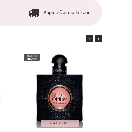
Kapıda Ödeme İmkanı
KARGO
KARGO
BEDAVA
BEDAVA
3 AL 2 ÖDE