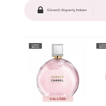
Güvenli Alışveriş İmkanı
KARGO
KARG
BEDAVA
BEDAV
3 AL 2 ÖDE