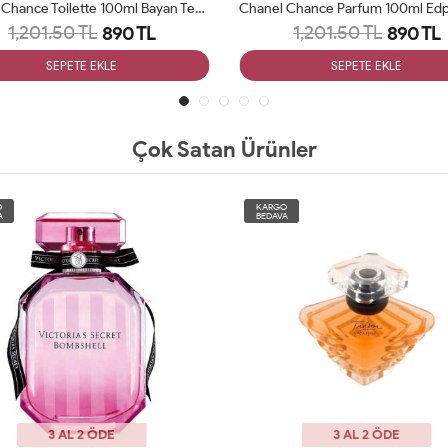
Chanel Chance Toilette 100ml Bayan Tester Parfüm Woman
1,201.50 TL
1,201.50 TL
890 TL
890 TL
SEPETE EKLE
SEPETE EKLE
Çok Satan Ürünler
O
KARGO
A
BEDAVA
3 AL 2 ÖDE
3 AL 2 ÖDE