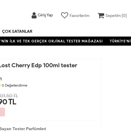
Giriş Yap
Favorilerim
Sepetim [
0
]
ÇOK SATANLAR
NİN İLK VE TEK GERÇEK ORJİNAL TESTER MAĞAZASI
TÜRKİYE'NİN
Lost Cherry Edp 100ml tester
1
0
Değerlendirme
201.50 TL
90
TL
Bayan Tester Parfümleri