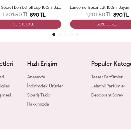
Victoria Secret Bombshell Edp 100ml Bayan Tester Parfüm Woman
1,201.50 TL
1,201.50 TL
890 TL
890 TL
SEPETE EKLE
SEPETE EKLE
tleri
Hızlı Erişim
Popüler Katego
eri
Anasayfa
Tester Parfümler
gileri
İndirimdeki Ürünler
Jelatinli Parfümler
eşmesi
Sipariş Takip
Deodorant Sprey
Hakkımızda