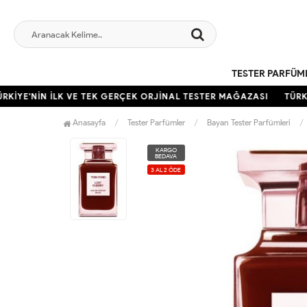
TESTER PARFÜM
KİYE'NİN İLK VE TEK GERÇEK ORJİNAL TESTER MAĞAZASI
TÜRKİY
Anasayfa
Tester Parfümler
Bayan Tester Parfümleri
KARGO
BEDAVA
3 AL 2 ÖDE