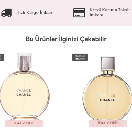
Kredi Kartına Taksit
Hızlı Kargo İmkanı
İmkanı
Bu Ürünler İlginizi Çekebilir
O
KARGO
A
BEDAVA
3 AL 2 ÖDE
3 AL 2 ÖDE