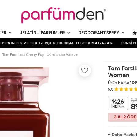
LER
JELATINLI PARFÜMLER
DEODORANT SPREY
E'NİN İLK VE TEK GERÇEK ORJİNAL TESTER MAĞAZASI
TÜRKİYE'
Tom Ford Lost Cherry Edp 100ml tester Woman
Tom Ford 
Woman
Ürün Kodu:
109
5.0
1,
%26
8
İNDİRİM
3 AL 2 ÖDE
+
Daha Fazla 