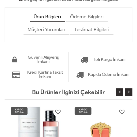
Ürün Bilgileri
Ödeme Bilgileri
Müşteri Yorumları
Teslimat Bilgileri
Güvenli Alışveriş
Hızlı Kargo İmkanı
İmkanı
Kredi Kartına Taksit
Kapıda Ödeme İmkanı
İmkanı
Bu Ürünler İlginizi Çekebilir
KARGO
KARGO
BEDAVA
BEDAVA