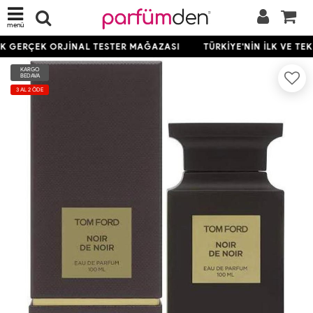
menü
EK GERÇEK ORJİNAL TESTER MAĞAZASI
TÜRKİYE'NİN İLK VE TE
KARGO
BEDAVA
3 AL 2 ÖDE