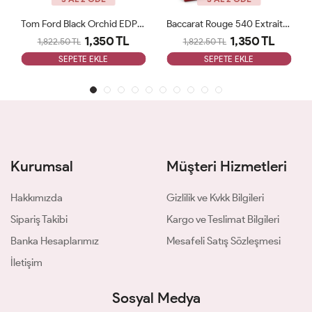
Tom Ford Black Orchid EDP Parfüm 100ml ARC JLT Unisex
Baccarat Rouge 540 Extrait De Parfum Maison Arc JLT Unisex
1,350 TL
1,350 TL
1,822.50 TL
1,822.50 TL
SEPETE EKLE
SEPETE EKLE
Kurumsal
Müşteri Hizmetleri
Hakkımızda
Gizlilik ve Kvkk Bilgileri
Sipariş Takibi
Kargo ve Teslimat Bilgileri
Banka Hesaplarımız
Mesafeli Satış Sözleşmesi
İletişim
Sosyal Medya