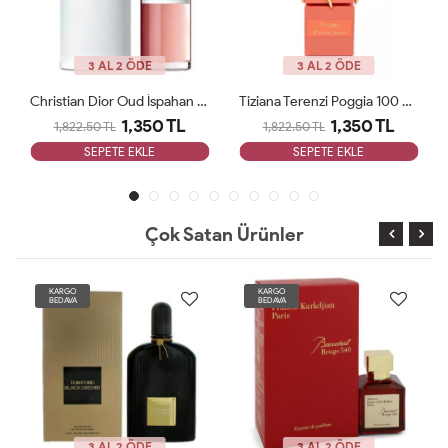
3 AL 2 ÖDE
3 AL 2 ÖDE
Christian Dior Oud İspahan Edp Unisex ARC 125 Ml JLT Unisex
Tiziana Terenzi Poggia 100 Ml ARC Parfüm JLT Unisex
1,350 TL
1,350 TL
1,822.50 TL
1,822.50 TL
SEPETE EKLE
SEPETE EKLE
Çok Satan Ürünler
KARGO
KARGO
BEDAVA
BEDAVA
3 AL 2 ÖDE
3 AL 2 ÖDE