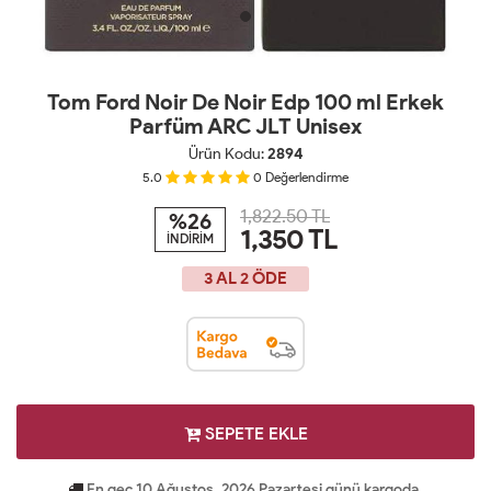
Tom Ford Noir De Noir Edp 100 ml Erkek
Parfüm ARC JLT Unisex
Ürün Kodu:
2894
5.0
0
Değerlendirme
1,822.50 TL
%26
1,350
TL
İNDİRİM
3 AL 2 ÖDE
SEPETE EKLE
En geç 10 Ağustos, 2026 Pazartesi günü kargoda.