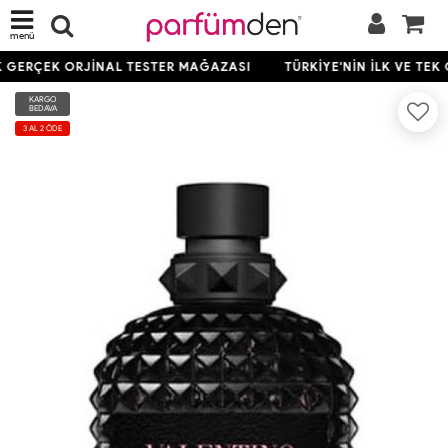
menü
K GERÇEK ORJİNAL TESTER MAĞAZASI
TÜRKİYE'NİN İLK VE TEK
KARGO
BEDAVA
3 AL 2 ÖDE