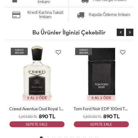
İmkanı
Kredi Kartına Taksit
Kapıda Ödeme İmkanı
İmkanı
Bu Ürünler İlginizi Çekebilir
KARGO
KARGO
BEDAVA
BEDAVA
3 AL 2 ÖDE
3 AL 2 ÖDE
Creed Aventus Oud Royal 100 ML Tester Man
Tom Ford Noir EDP 100ml Tester Parfüm Man
890 TL
890 TL
1,201.50 TL
1,201.50 TL
SEPETE EKLE
SEPETE EKLE