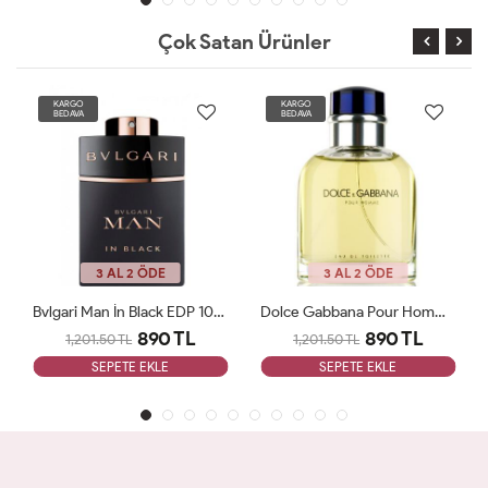
Çok Satan Ürünler
KARGO
KARGO
BEDAVA
BEDAVA
3 AL 2 ÖDE
3 AL 2 ÖDE
Bvlgari Man İn Black EDP 100ml Erkek Tester Parfüm Man
Dolce Gabbana Pour Homme Edt 125ml Erkek Tester Parfüm Man
890 TL
890 TL
1,201.50 TL
1,201.50 TL
SEPETE EKLE
SEPETE EKLE