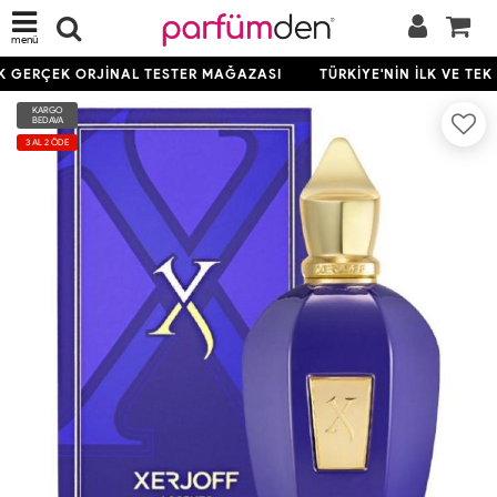
menü
EK GERÇEK ORJİNAL TESTER MAĞAZASI
TÜRKİYE'NİN İLK VE TEK
KARGO
BEDAVA
3 AL 2 ÖDE