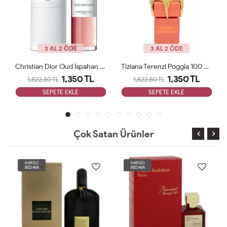
3 AL 2 ÖDE
3 AL 2 ÖDE
Christian Dior Oud İspahan Edp Unisex ARC 125 Ml JLT Unisex
Tiziana Terenzi Poggia 100 Ml ARC Parfüm JLT Unisex
1,350 TL
1,350 TL
1,822.50 TL
1,822.50 TL
SEPETE EKLE
SEPETE EKLE
Çok Satan Ürünler
KARGO
KARGO
BEDAVA
BEDAVA