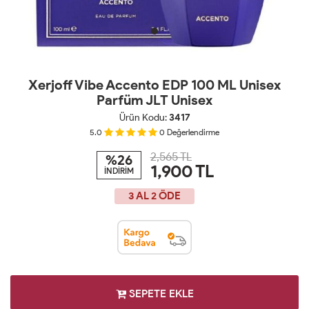
Xerjoff Vibe Accento EDP 100 ML Unisex
Parfüm JLT Unisex
Ürün Kodu:
3417
5.0
0
Değerlendirme
2,565 TL
%26
1,900
TL
İNDİRİM
3 AL 2 ÖDE
SEPETE EKLE