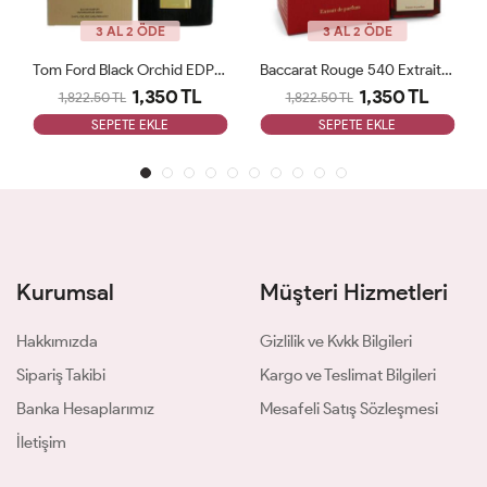
3 AL 2 ÖDE
3 AL 2 ÖDE
Tom Ford Black Orchid EDP Parfüm 100ml ARC JLT Unisex
Baccarat Rouge 540 Extrait De Parfum Maison Arc JLT Unisex
1,350 TL
1,350 TL
1,822.50 TL
1,822.50 TL
SEPETE EKLE
SEPETE EKLE
Kurumsal
Müşteri Hizmetleri
Hakkımızda
Gizlilik ve Kvkk Bilgileri
Sipariş Takibi
Kargo ve Teslimat Bilgileri
Banka Hesaplarımız
Mesafeli Satış Sözleşmesi
İletişim