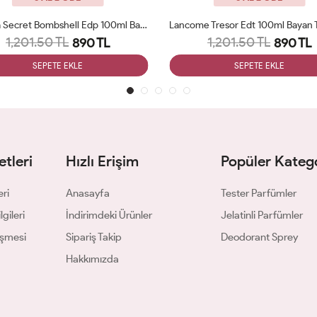
Victoria Secret Bombshell Edp 100ml Bayan Tester Parfüm Woman
1,201.50 TL
1,201.50 TL
890 TL
890 TL
SEPETE EKLE
SEPETE EKLE
tleri
Hızlı Erişim
Popüler Katego
eri
Anasayfa
Tester Parfümler
gileri
İndirimdeki Ürünler
Jelatinli Parfümler
eşmesi
Sipariş Takip
Deodorant Sprey
Hakkımızda