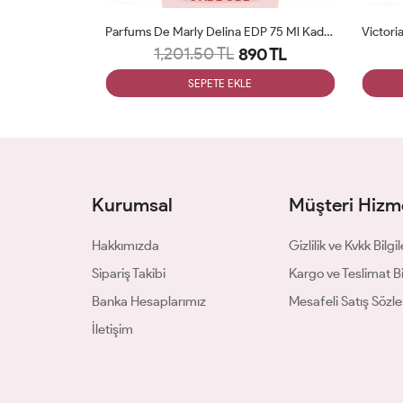
İssey Miyake L Eau Dissey Edt 100ml Bayan Tester Parfüm Woman
Parfums De Marly Delina EDP 75 Ml Kadın Tester Parfüm Woman
1,201.50 TL
0 TL
890 TL
SEPETE EKLE
Kurumsal
Müşteri Hizme
Hakkımızda
Gizlilik ve Kvkk Bilgil
Sipariş Takibi
Kargo ve Teslimat Bil
Banka Hesaplarımız
Mesafeli Satış Sözl
İletişim