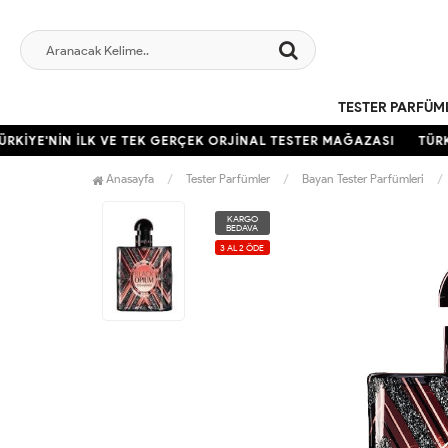
TESTER PARFÜM
KİYE'NİN İLK VE TEK GERÇEK ORJİNAL TESTER MAĞAZASI
TÜRKİ
Anasayfa
Tester Parfümler
Bayan Tester Parfümleri
KARGO
BEDAVA
3 AL 2 ÖDE