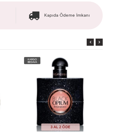
Kapıda Ödeme İmkanı
KARGO
KARGO
BEDAVA
BEDAVA
3 AL 2 ÖDE