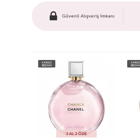
Güvenli Alışveriş İmkanı
KARGO
KARG
BEDAVA
BEDAV
3 AL 2 ÖDE