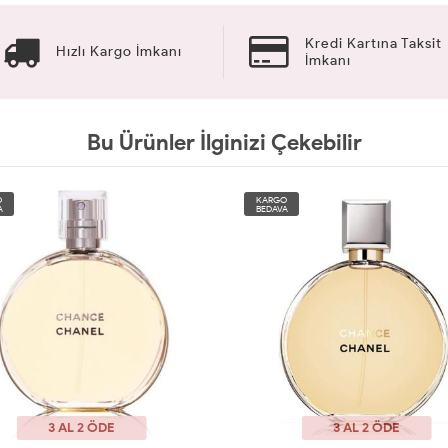
Kredi Kartına Taksit
Hızlı Kargo İmkanı
İmkanı
Bu Ürünler İlginizi Çekebilir
O
KARGO
A
BEDAVA
3 AL 2 ÖDE
3 AL 2 ÖDE