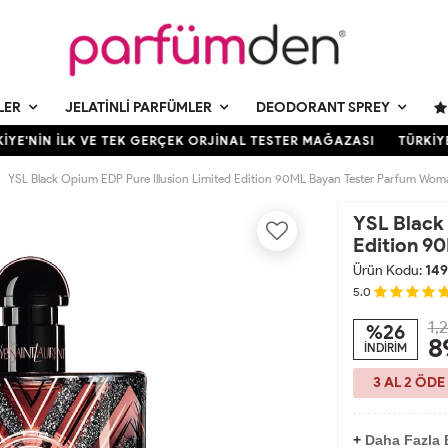
LER
JELATINLI PARFÜMLER
DEODORANT SPREY
YE'NİN İLK VE TEK GERÇEK ORJİNAL TESTER MAĞAZASI
TÜRKİYE'
YSL Black Opium EDP Pure Illusion Limited Edition 90ML Bayan Tester Parfum Wom
YSL Black 
Edition 9
Ürün Kodu:
149
5.0
1,
%26
8
İNDİRİM
3 AL 2 ÖDE
+
Daha Fazla 