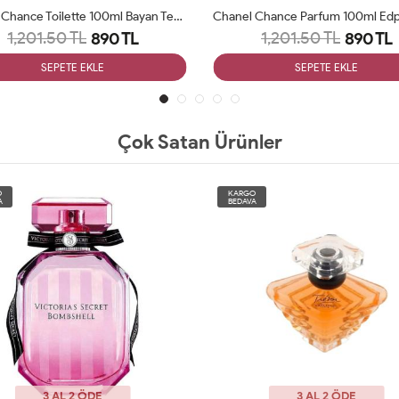
Chanel Chance Toilette 100ml Bayan Tester Parfüm Woman
1,201.50 TL
1,201.50 TL
890 TL
890 TL
SEPETE EKLE
SEPETE EKLE
Çok Satan Ürünler
O
KARGO
A
BEDAVA
3 AL 2 ÖDE
3 AL 2 ÖDE