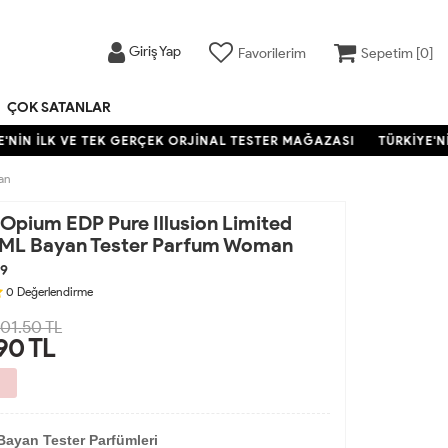
Giriş Yap
Favorilerim
Sepetim [
0
]
ÇOK SATANLAR
NİN İLK VE TEK GERÇEK ORJİNAL TESTER MAĞAZASI
TÜRKİYE'NİN
an
Opium EDP Pure Illusion Limited
0ML Bayan Tester Parfum Woman
9
0
Değerlendirme
201.50 TL
90
TL
Bayan Tester Parfümleri