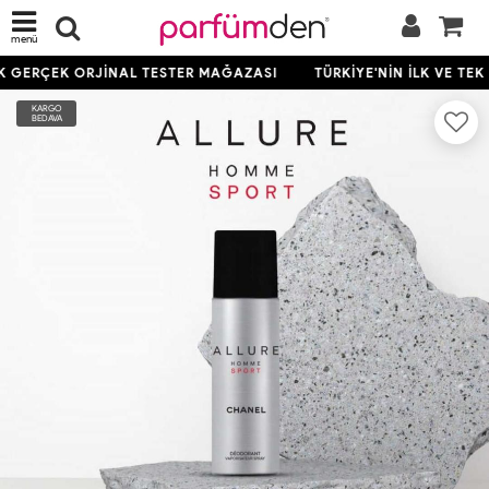
menü
EK GERÇEK ORJİNAL TESTER MAĞAZASI
TÜRKİYE'NİN İLK VE TE
KARGO
BEDAVA