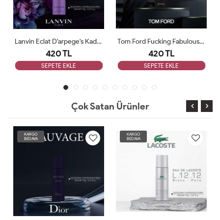
Lanvin Eclat D'arpege's Kadın Deodorant 200ml
Tom Ford Fucking Fabulous Unisex Deodorant 200ml
420 TL
420 TL
SEPETE EKLE
SEPETE EKLE
Çok Satan Ürünler
KARGO
KARGO
BEDAVA
BEDAVA