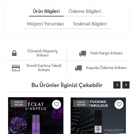
Ürün Bilgileri
Ödeme Bilgileri
Müşteri Yorumları
Teslimat Bilgileri
Güvenli Alışveriş
Hızlı Kargo İmkanı
İmkanı
Kredi Kartına Taksit
Kapıda Ödeme İmkanı
İmkanı
Bu Ürünler İlginizi Çekebilir
KARGO
KARGO
BEDAVA
BEDAVA