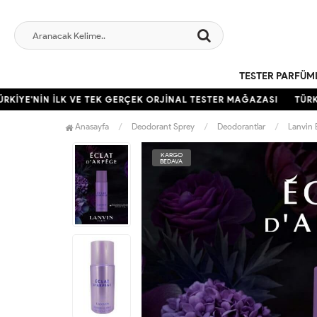
TESTER PARFÜM
KİYE'NİN İLK VE TEK GERÇEK ORJİNAL TESTER MAĞAZASI
TÜRKİY
Anasayfa
Deodorant Sprey
Deodorantlar
Lanvin 
KARGO
BEDAVA