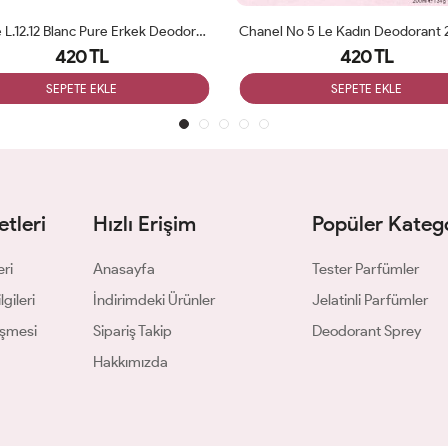
Lacoste L.12.12 Blanc Pure Erkek Deodorant 200ml
Chanel No 5 Le Kadın Deodorant
420 TL
420 TL
SEPETE EKLE
SEPETE EKLE
tleri
Hızlı Erişim
Popüler Katego
eri
Anasayfa
Tester Parfümler
gileri
İndirimdeki Ürünler
Jelatinli Parfümler
eşmesi
Sipariş Takip
Deodorant Sprey
Hakkımızda