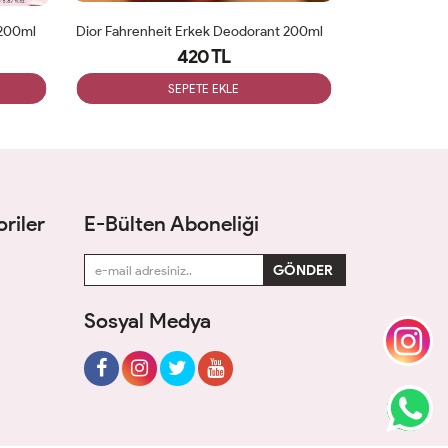
 200ml
Dior Fahrenheit Erkek Deodorant 200ml
Creed Aventu
420 TL
SEPETE EKLE
riler
E-Bülten Aboneliği
Sosyal Medya