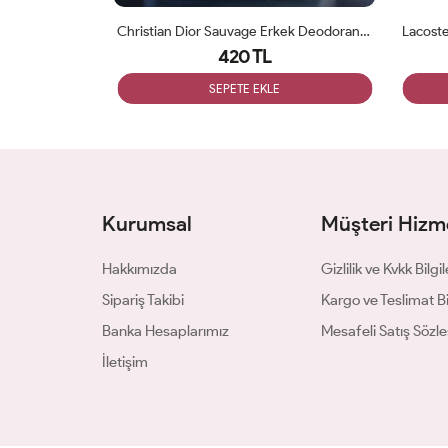
Tom Ford Fucking Fabulous Unisex Deodorant 200ml
Christian Dior Sauvage Erkek Deodorant 200ml
420 TL
SEPETE EKLE
Kurumsal
Müşteri Hizme
Hakkımızda
Gizlilik ve Kvkk Bilgil
Sipariş Takibi
Kargo ve Teslimat Bil
Banka Hesaplarımız
Mesafeli Satış Sözl
İletişim