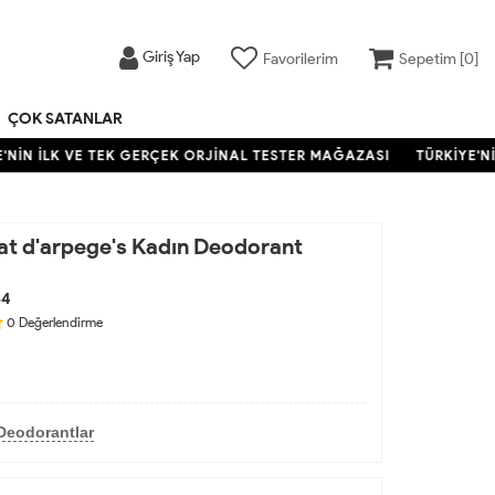
Giriş Yap
Favorilerim
Sepetim [
0
]
ÇOK SATANLAR
NİN İLK VE TEK GERÇEK ORJİNAL TESTER MAĞAZASI
TÜRKİYE'NİN
at d'arpege's Kadın Deodorant
54
0
Değerlendirme
Deodorantlar