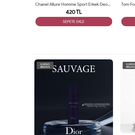
Ex Nihilo Fleur Narcotique Unisex Deodorant 200ml
Chanel Allure Homme Sport Erkek Deodorant 200ml
420 TL
SEPETE EKLE
KARGO
KARG
BEDAVA
BEDAV