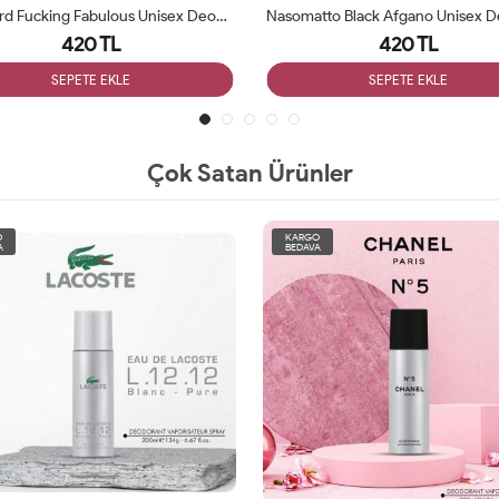
Tom Ford Fucking Fabulous Unisex Deodorant 200ml
420 TL
420 TL
SEPETE EKLE
SEPETE EKLE
Çok Satan Ürünler
O
KARGO
A
BEDAVA