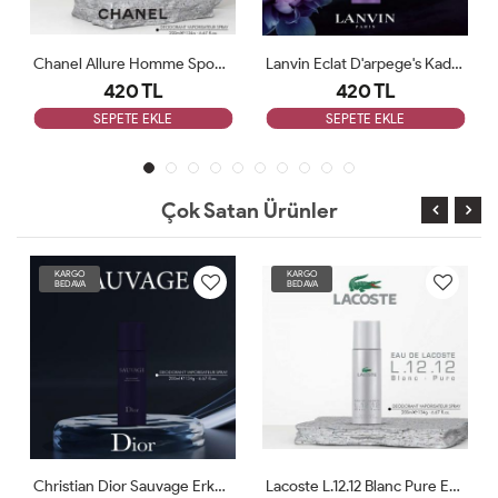
Chanel Allure Homme Sport Erkek Deodorant 200ml
Lanvin Eclat D'arpege's Kadın Deodorant 200ml
420 TL
420 TL
SEPETE EKLE
SEPETE EKLE
Çok Satan Ürünler
KARGO
KARGO
BEDAVA
BEDAVA
Christian Dior Sauvage Erkek Deodorant 200ml
Lacoste L.12.12 Blanc Pure Erkek Deodorant 200ml