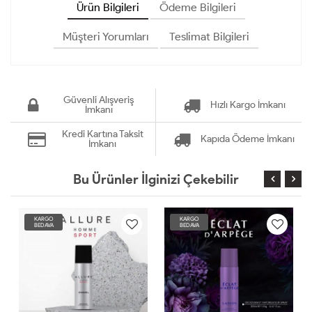
Ürün Bilgileri
Ödeme Bilgileri
Müşteri Yorumları
Teslimat Bilgileri
Güvenli Alışveriş
Hızlı Kargo İmkanı
İmkanı
Kredi Kartına Taksit
Kapıda Ödeme İmkanı
İmkanı
Bu Ürünler İlginizi Çekebilir
KARGO
KARGO
BEDAVA
BEDAVA