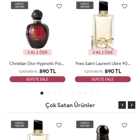
KARGO
KARGO
BEDAVA
BEDAVA
3 AL 2 ÖDE
3 AL 2 ÖDE
Christian Dior Hypnotic Poison 100ml EAU DE PARFUM Bayan Tester Parfüm
Yves Saint Laurent Libre 90 ML Bayan Tester Parfüm
890 TL
890 TL
1,201.50 TL
1,201.50 TL
SEPETE EKLE
SEPETE EKLE
Çok Satan Ürünler
KARGO
KARGO
BEDAVA
BEDAVA