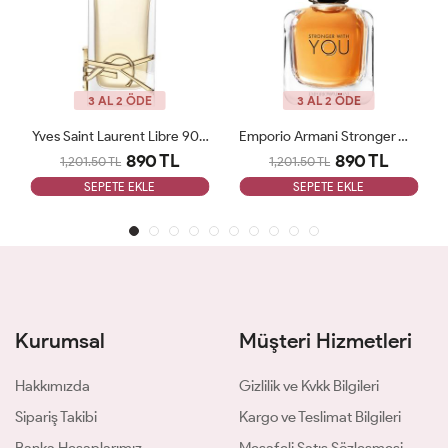
3 AL 2 ÖDE
3 AL 2 ÖDE
Yves Saint Laurent Libre 90 ML Bayan Tester Parfüm
Emporio Armani Stronger With You 100ML EDT Erkek Tester Parfüm
890 TL
890 TL
1,201.50 TL
1,201.50 TL
SEPETE EKLE
SEPETE EKLE
Kurumsal
Müşteri Hizmetleri
Hakkımızda
Gizlilik ve Kvkk Bilgileri
Sipariş Takibi
Kargo ve Teslimat Bilgileri
Banka Hesaplarımız
Mesafeli Satış Sözleşmesi