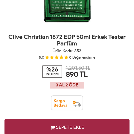
Clive Christian 1872 EDP 50ml Erkek Tester
Parfüm
Ürün Kodu:
352
5.0
0
Değerlendirme
1,201.50 TL
%26
890
TL
İNDİRİM
3 AL 2 ÖDE
SEPETE EKLE