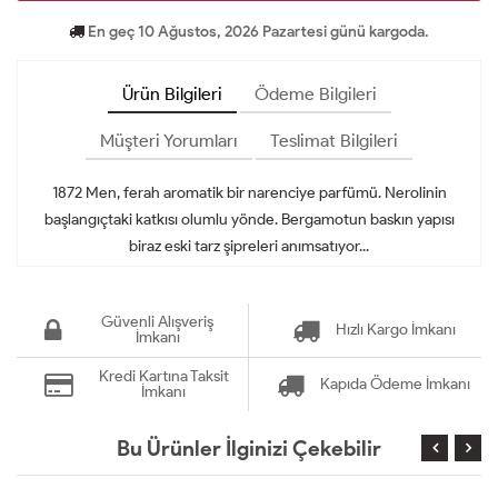
En geç 10 Ağustos, 2026 Pazartesi günü kargoda.
Ürün Bilgileri
Ödeme Bilgileri
Müşteri Yorumları
Teslimat Bilgileri
1872 Men, ferah aromatik bir narenciye parfümü. Nerolinin
başlangıçtaki katkısı olumlu yönde. Bergamotun baskın yapısı
biraz eski tarz şipreleri anımsatıyor...
Güvenli Alışveriş
Hızlı Kargo İmkanı
İmkanı
Kredi Kartına Taksit
Kapıda Ödeme İmkanı
İmkanı
Bu Ürünler İlginizi Çekebilir