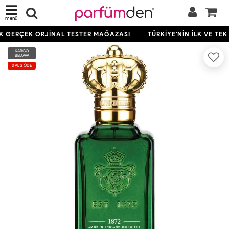
menü
EK GERÇEK ORJİNAL TESTER MAĞAZASI
TÜRKİYE'NİN İLK VE TE
KARGO
BEDAVA
3 AL 2 ÖDE