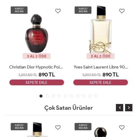
KARGO
KARGO
BEDAVA
BEDAVA
3 AL 2 ÖDE
3 AL 2 ÖDE
Christian Dior Hypnotic Poison 100ml EAU DE PARFUM Bayan Tester Parfüm
Yves Saint Laurent Libre 90 ML Bayan Tester Parfüm
890 TL
890 TL
1,201.50 TL
1,201.50 TL
SEPETE EKLE
SEPETE EKLE
Çok Satan Ürünler
KARGO
KARGO
BEDAVA
BEDAVA