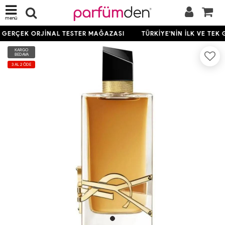
menü
K GERÇEK ORJİNAL TESTER MAĞAZASI
TÜRKİYE'NİN İLK VE TEK
KARGO
BEDAVA
3 AL 2 ÖDE