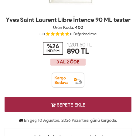
Yves Saint Laurent Libre İntence 90 ML tester
Ürün Kodu:
400
5.0
0
Değerlendirme
1,201.50 TL
%26
890
TL
İNDİRİM
3 AL 2 ÖDE
SEPETE EKLE
En geç 10 Ağustos, 2026 Pazartesi günü kargoda.