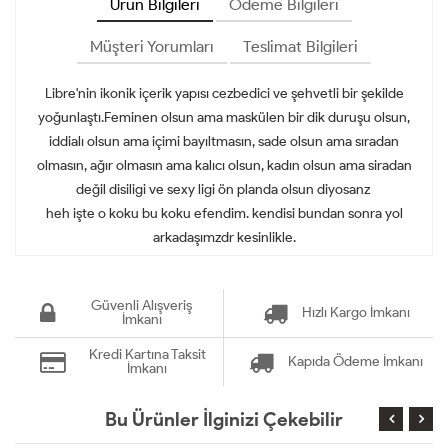
Ürün Bilgileri
Ödeme Bilgileri
Müşteri Yorumları
Teslimat Bilgileri
Libre'nin ikonik içerik yapısı cezbedici ve şehvetli bir şekilde
yoğunlaştı.Feminen olsun ama maskülen bir dik duruşu olsun,
iddialı olsun ama içimi bayıltmasın, sade olsun ama sıradan
olmasın, ağır olmasın ama kalıcı olsun, kadın olsun ama siradan
değil disiligi ve sexy ligi ön planda olsun diyosanz
heh işte o koku bu koku efendim. kendisi bundan sonra yol
arkadaşımzdr kesinlikle.
Güvenli Alışveriş
Hızlı Kargo İmkanı
İmkanı
Kredi Kartına Taksit
Kapıda Ödeme İmkanı
İmkanı
Bu Ürünler İlginizi Çekebilir