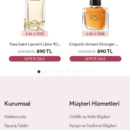
3 AL 2 ÖDE
3 AL 2 ÖDE
Yves Saint Laurent Libre 90 ML Bayan Tester Parfüm
Emporio Armani Stronger With You 100ML EDT Erkek Tester Parfüm
890 TL
890 TL
1,201.50 TL
1,201.50 TL
SEPETE EKLE
SEPETE EKLE
Kurumsal
Müşteri Hizmetleri
Hakkımızda
Gizlilik ve Kvkk Bilgileri
Sipariş Takibi
Kargo ve Teslimat Bilgileri