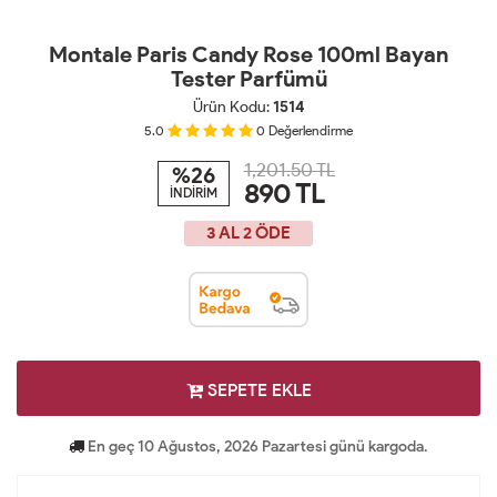
Montale Paris Candy Rose 100ml Bayan
Tester Parfümü
Ürün Kodu:
1514
5.0
0
Değerlendirme
1,201.50 TL
%26
890
TL
İNDİRİM
3 AL 2 ÖDE
SEPETE EKLE
En geç 10 Ağustos, 2026 Pazartesi günü kargoda.