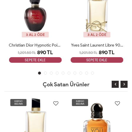
3 AL 2 ÖDE
3 AL 2 ÖDE
Christian Dior Hypnotic Poison 100ml EAU DE PARFUM Bayan Tester Parfüm
Yves Saint Laurent Libre 90 ML Bayan Tester Parfüm
890 TL
890 TL
1,201.50 TL
1,201.50 TL
SEPETE EKLE
SEPETE EKLE
Çok Satan Ürünler
KARGO
KARGO
BEDAVA
BEDAVA