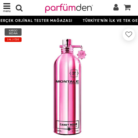
menü
 GERÇEK ORJİNAL TESTER MAĞAZASI
TÜRKİYE'NİN İLK VE TEK G
KARGO
BEDAVA
3 AL 2 ÖDE