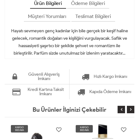
Ürün Bilgileri
Ödeme Bilgileri
Müşteri Yorumları
Teslimat Bilgileri
Hayatı sevmeyen genç kadınlar için bile gerçek bir keşif haline
gelecek, romantik doğaları ve kişiliğini vurgulayacak. Saflık ve
hassasiyeti şaşırtıcı bir şekilde şehvet ve romantizm ile
birleştirilir. Parfüm sizde unutulmaz bir izlenim yaratacaktır...
Güvenli Alışveriş
Hızlı Kargo İmkanı
İmkanı
Kredi Kartına Taksit
Kapıda Ödeme İmkanı
İmkanı
Bu Ürünler İlginizi Çekebilir
KARGO
KARGO
BEDAVA
BEDAVA