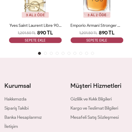
3 AL 2 ÖDE
3 AL 2 ÖDE
Yves Saint Laurent Libre 90 ML Bayan Tester Parfüm
Emporio Armani Stronger With You 100ML EDT Erkek Tester Parfüm
890 TL
890 TL
1,201.50 TL
1,201.50 TL
SEPETE EKLE
SEPETE EKLE
Kurumsal
Müşteri Hizmetleri
Hakkımızda
Gizlilik ve Kvkk Bilgileri
Sipariş Takibi
Kargo ve Teslimat Bilgileri
Banka Hesaplarımız
Mesafeli Satış Sözleşmesi
İletişim