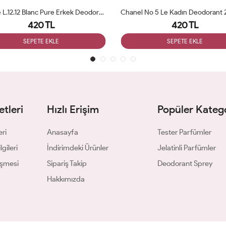
Lacoste L.12.12 Blanc Pure Erkek Deodorant 200ml
Chanel No 5 Le Kadın Deodorant
420 TL
420 TL
SEPETE EKLE
SEPETE EKLE
tleri
Hızlı Erişim
Popüler Katego
eri
Anasayfa
Tester Parfümler
gileri
İndirimdeki Ürünler
Jelatinli Parfümler
eşmesi
Sipariş Takip
Deodorant Sprey
Hakkımızda