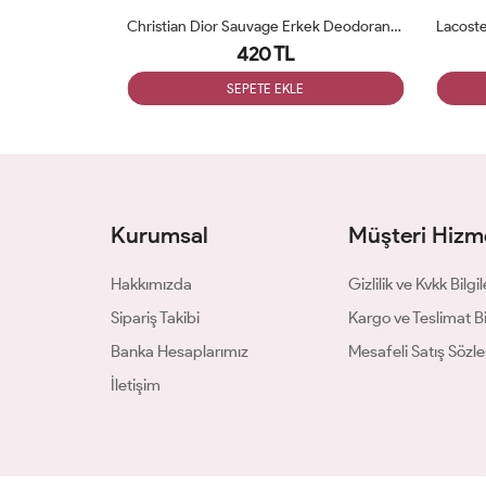
Tom Ford Fucking Fabulous Unisex Deodorant 200ml
Christian Dior Sauvage Erkek Deodorant 200ml
420 TL
SEPETE EKLE
Kurumsal
Müşteri Hizme
Hakkımızda
Gizlilik ve Kvkk Bilgil
Sipariş Takibi
Kargo ve Teslimat Bil
Banka Hesaplarımız
Mesafeli Satış Sözl
İletişim