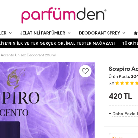
LER
JELATINLI PARFÜMLER
DEODORANT SPREY
E'NİN İLK VE TEK GERÇEK ORJİNAL TESTER MAĞAZASI
TÜRKİYE'N
 Accento Unisex Deodorant 200ml
Sospiro A
Ürün Kodu:
30
5.0
420
TL
+
Daha Fazla 