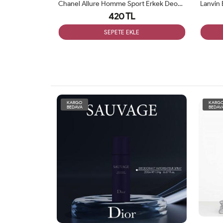
Escentrıc Molecules Molecule 02 Unisex Deodorant 200ml
Chanel Allure Homme Sport Erkek Deodorant 200ml
420 TL
SEPETE EKLE
KARGO
KARG
BEDAVA
BEDAV