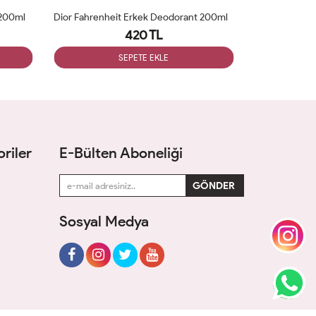
 200ml
Dior Fahrenheit Erkek Deodorant 200ml
Creed Aventu
420 TL
SEPETE EKLE
riler
E-Bülten Aboneliği
Sosyal Medya