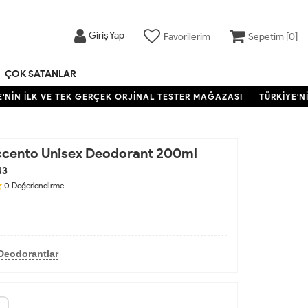
Giriş Yap
Favorilerim
Sepetim [
0
]
ÇOK SATANLAR
İN İLK VE TEK GERÇEK ORJİNAL TESTER MAĞAZASI
TÜRKİYE'NİN
ccento Unisex Deodorant 200ml
43
0
Değerlendirme
Deodorantlar