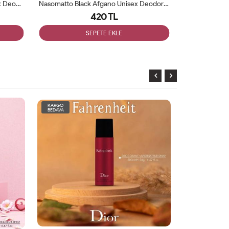
Tom Ford Fucking Fabulous Unisex Deodorant 200ml
Nasomatto Black Afgano Unisex Deodorant 200ml
420 TL
SEPETE EKLE
KARGO
KARGO
BEDAVA
BEDAVA