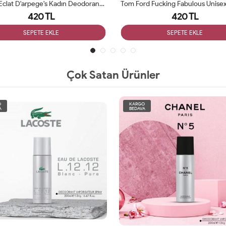
Lanvin Eclat D'arpege's Kadın Deodorant 200ml
420 TL
420 TL
SEPETE EKLE
SEPETE EKLE
Çok Satan Ürünler
O
KARGO
A
BEDAVA