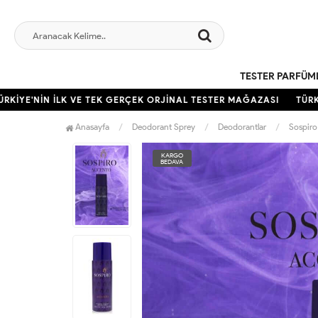
TESTER PARFÜM
İYE'NİN İLK VE TEK GERÇEK ORJİNAL TESTER MAĞAZASI
TÜRKİY
Anasayfa
Deodorant Sprey
Deodorantlar
Sospiro
KARGO
BEDAVA