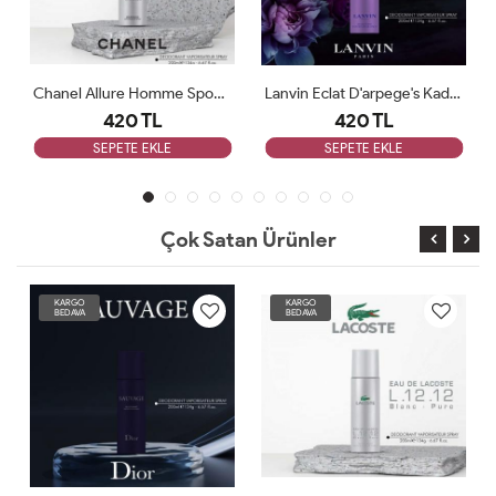
Chanel Allure Homme Sport Erkek Deodorant 200ml
Lanvin Eclat D'arpege's Kadın Deodorant 200ml
420 TL
420 TL
SEPETE EKLE
SEPETE EKLE
Çok Satan Ürünler
KARGO
KARGO
BEDAVA
BEDAVA