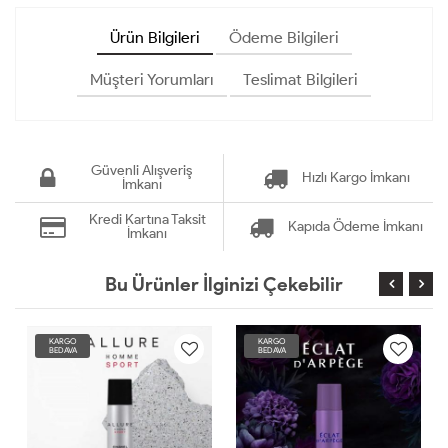
Ürün Bilgileri
Ödeme Bilgileri
Müşteri Yorumları
Teslimat Bilgileri
Güvenli Alışveriş
Hızlı Kargo İmkanı
İmkanı
Kredi Kartına Taksit
Kapıda Ödeme İmkanı
İmkanı
Bu Ürünler İlginizi Çekebilir
KARGO
KARGO
BEDAVA
BEDAVA